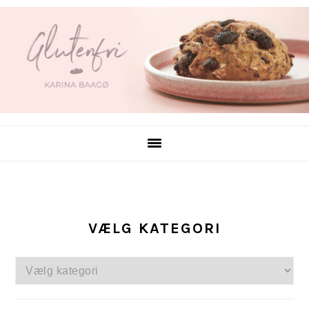
Gå
Skip
direkte
til
til
indhold
primær
navigation
VÆLG KATEGORI
Vælg
kategori