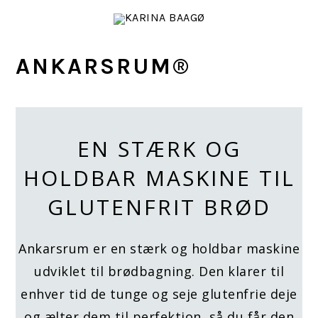
Gå
Skip
direkte
til
til
indhold
ANKARSRUM®
primær
navigation
EN STÆRK OG
HOLDBAR MASKINE TIL
GLUTENFRIT BRØD
Ankarsrum er en stærk og holdbar maskine
udviklet til brødbagning. Den klarer til
enhver tid de tunge og seje glutenfrie deje
og ælter dem til perfektion, så du får den