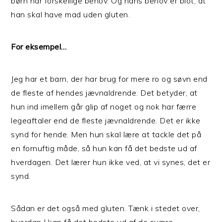
børn har forskellige behov. Og hans behov er blot, at
han skal have mad uden gluten.
For eksempel…
Jeg har et barn, der har brug for mere ro og søvn end
de fleste af hendes jævnaldrende. Det betyder, at
hun ind imellem går glip af noget og nok har færre
legeaftaler end de fleste jævnaldrende. Det er ikke
synd for hende. Men hun skal lære at tackle det på
en fornuftig måde, så hun kan få det bedste ud af
hverdagen. Det lærer hun ikke ved, at vi synes, det er
synd.
Sådan er det også med gluten. Tænk i stedet over,