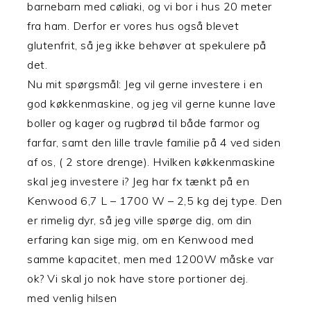
barnebarn med cøliaki, og vi bor i hus 20 meter
fra ham. Derfor er vores hus også blevet
glutenfrit, så jeg ikke behøver at spekulere på
det.
Nu mit spørgsmål: Jeg vil gerne investere i en
god køkkenmaskine, og jeg vil gerne kunne lave
boller og kager og rugbrød til både farmor og
farfar, samt den lille travle familie på 4 ved siden
af os, ( 2 store drenge). Hvilken køkkenmaskine
skal jeg investere i? Jeg har fx tænkt på en
Kenwood 6,7 L – 1700 W – 2,5 kg dej type. Den
er rimelig dyr, så jeg ville spørge dig, om din
erfaring kan sige mig, om en Kenwood med
samme kapacitet, men med 1200W måske var
ok? Vi skal jo nok have store portioner dej.
med venlig hilsen