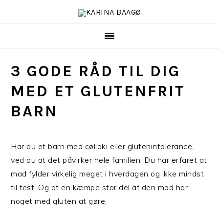
Gå
Skip
direkte
til
til
indhold
primær
navigation
3 GODE RÅD TIL DIG
MED ET GLUTENFRIT
BARN
Har du et barn med cøliaki eller glutenintolerance,
ved du at det påvirker hele familien. Du har erfaret at
mad fylder virkelig meget i hverdagen og ikke mindst
til fest. Og at en kæmpe stor del af den mad har
noget med gluten at gøre.