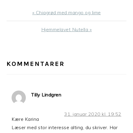
Previous
« Chiagrød med mango og lime
Post:
Next
Hjemmelavet Nutella »
Post:
LÆSERINTERAKTIONER
KOMMENTARER
Tilly Lindgren
31. januar 2020 kl. 19:52
Kære Karina
Læser med stor interesse alting, du skriver. Har