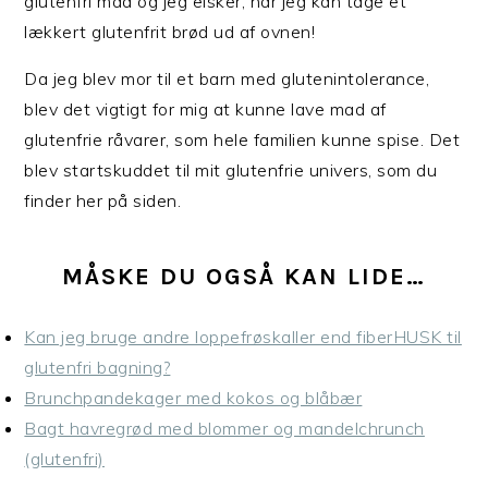
glutenfri mad og jeg elsker, når jeg kan tage et
lækkert glutenfrit brød ud af ovnen!
Da jeg blev mor til et barn med glutenintolerance,
blev det vigtigt for mig at kunne lave mad af
glutenfrie råvarer, som hele familien kunne spise. Det
blev startskuddet til mit glutenfrie univers, som du
finder her på siden.
MÅSKE DU OGSÅ KAN LIDE…
Kan jeg bruge andre loppefrøskaller end fiberHUSK til
glutenfri bagning?
Brunchpandekager med kokos og blåbær
Bagt havregrød med blommer og mandelchrunch
(glutenfri)